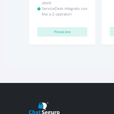
utenti
ServiceDesk integrato con
fino a 2 operatori
Prova ora