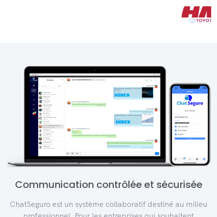
Communication contrôlée et sécurisée
ChatSeguro est un système collaboratif destiné au milieu
professionnel. Pour les entreprises qui souhaitent