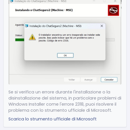
Altre correzioni e miglioramenti generali
Release 2.4.15
(24/04/2026)
(Miglioramento) Aggiustamenti delle
prestazioni e ottimizzazione generale del
sistema
(Miglioramento) Riduzione del consumo di
memoria
(Nuovo) Mostrare ChatSeguro nelle
impostazioni di Notifiche di Windows
(Nuovo) Scorciatoia ESC per tornare alla
Se si verifica un errore durante l'installazione o la
schermata iniziale
disinstallazione del sistema, in particolare problemi di
(Miglioramento) Ottimizzazione del
Windows Installer come l'errore 2318, puoi risolvere il
caricamento nella ricerca dei messaggi
problema con lo strumento ufficiale di Microsoft.
(Nuovo) Aggiunta del pulsante "Vai al
Scarica lo strumento ufficiale di Microsoft
messaggio" nella ricerca
(Miglioramento) Aggiustamenti visivi nella