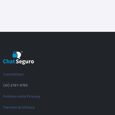
barra di scorrimento
Altri aggiustamenti e miglioramenti generali
Release 2.4.14
(26/03/2026)
(Correzione) Correzione del
comportamento della notifica dell'icona nella
barra delle applicazioni
Contattaci
Release 2.4.13
(20/03/2026)
(41) 3797-9755
(Nuovo) Nuovo controllo di accesso per
Politica sulla Privacy
orario nel pannello di amministrazione
(Nuovo) Ora è possibile espandere e ridurre i
Termini di Utilizzo
messaggi lunghi (leggi di più / leggi di meno)
(Miglioramento) Miglioramenti in risposte e