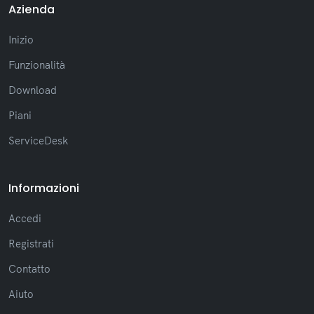
Azienda
inoltri, con ordinamento corretto e invio di
messaggi multipli
Inizio
(Correzione) Regolazioni che evitano
rotture di layout nei messaggi lunghi
Funzionalità
(Nuovo) Nuova formattazione del testo,
come grassetto, corsivo e barrato
Download
(Nuovo) Nuovo elenco delle notifiche
Piani
recenti della sessione
(Nuovo) Nuova opzione per cambiare il font
ServiceDesk
nella finestra di Chat
(Nuovo) Aggiunte reazioni nei messaggi dei
ticket
Informazioni
(Nuovo) Visualizzazione di IP e versione del
sistema nel profilo utente
Accedi
(Miglioramento) Prestazioni migliori nella
ricerca con completamento automatico
Registrati
ottimizzato
Contatto
(Miglioramento) Aggiornamento visivo con
migliore leggibilità in tutto il sistema
Aiuto
(Miglioramento) Standardizzazione