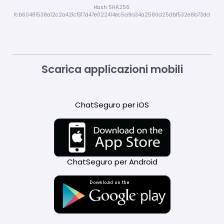
Hash SHA256:
fcb60481538a12c2a421cf317d47e022414ec5a9a34a2580d25dbf532e8b73dd
Scarica applicazioni mobili
ChatSeguro per iOS
ChatSeguro per Android