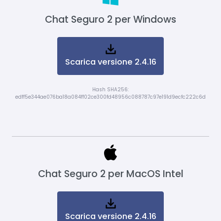
Chat Seguro 2 per Windows
Scarica versione 2.4.16
Hash SHA256:
edff5e344ae076ba18a084ff02ce300fd48956c088787c97e191d9ecfc222c6d
Chat Seguro 2 per MacOS Intel
Scarica versione 2.4.16