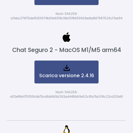
Hash SHA256:
a7ebc279f75def5831974fa10e6138c18e05ffd99963edbdfd7987526c17ae94
Chat Seguro 2 - MacOS M1/M5 arm64
Scarica versione 2.4.16
Hash SHA256:
a112ef8d4751151fcbb71ca8ddfd3d263ad448b60e52c81a7bc391c22cd20b61