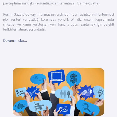
paylaşılmasına ilişkin sorumlulukları tanımlayan bir mevzuattır.
Resmi Gazete'de yayımlanmasının ardından, veri sızıntılarının önlenmesi
gibi verileri ve gizliliği korumaya yönelik bir dizi önlem kapsamında
şirketler ve kamu kuruluşları yeni kanuna uyum sağlamak için gerekli
tedbirleri almak zorundadır.
Devamını oku...