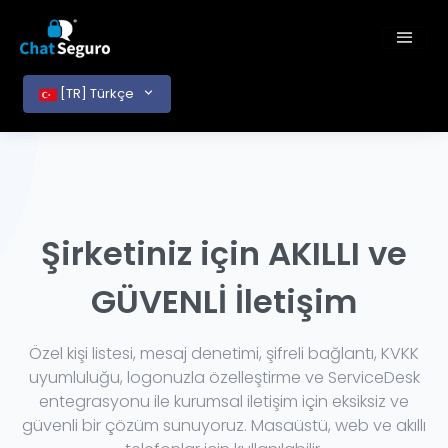
[TR] Türkçe
Şirketiniz için AKILLI ve
GÜVENLİ İletişim
Özel kişi listesi, mesaj denetimi, şifreli bağlantı, KVKK
uyumluluğu, logonuzla özelleştirme ve ServiceDesk
entegrasyonu ile kurumsal iletişim için eksiksiz ve
güvenli bir çözüm sunuyoruz. Masaüstü, web ve akıllı