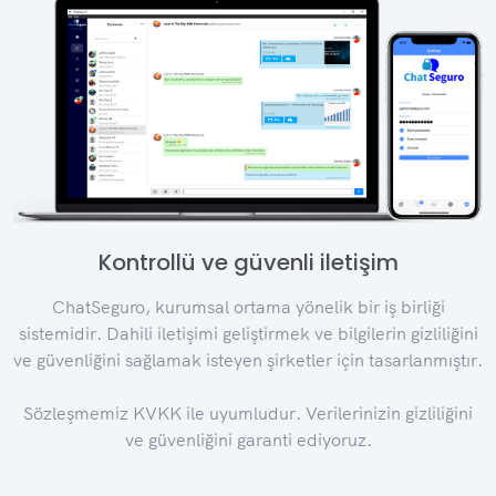
Kontrollü ve güvenli iletişim
ChatSeguro, kurumsal ortama yönelik bir iş birliği
sistemidir. Dahili iletişimi geliştirmek ve bilgilerin gizliliğini
ve güvenliğini sağlamak isteyen şirketler için tasarlanmıştır.
Sözleşmemiz KVKK ile uyumludur. Verilerinizin gizliliğini
ve güvenliğini garanti ediyoruz.