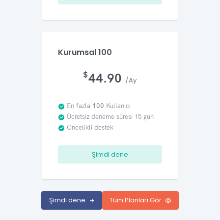
Kurumsal 100
$
44.90
/Ay
En fazla
100
Kullanıcı
Ücretsiz deneme süresi 15 gün
Öncelikli destek
Şimdi dene
Şimdi dene
Tüm Planları Gör