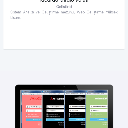
Ricardo Medlo Valus
Geliştirici
Sistem Analizi ve Geliştirme mezunu, Web Geliştirme Yüksek
Lisansı