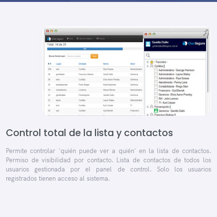
Control total de la lista y contactos
Permite controlar 'quién puede ver a quién' en la lista de contactos.
Permiso de visibilidad por contacto. Lista de contactos de todos los
usuarios gestionada por el panel de control. Solo los usuarios
registrados tienen acceso al sistema.