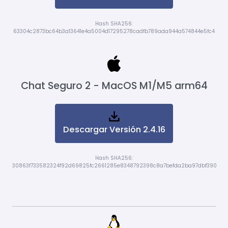
Hash SHA256:
63304c2873bc64b3a13641e4a5004d17295278cadfb789ada944a574844e5fc4
Chat Seguro 2 - MacOS M1/M5 arm64
Descargar Versión 2.4.16
Hash SHA256:
30863f733582324f92d69825fc2661285e8348792398c8a7befda2ba97dbf390