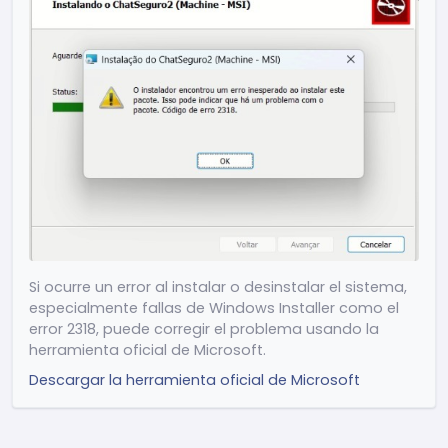
Release 2.4.15
(24/04/2026)
(Mejora) Ajustes de rendimiento y
optimización general del sistema
(Mejora) Reducción del consumo de
memoria
(Nuevo) Mostrar ChatSeguro en la
configuración de Notificaciones de Windows
(Nuevo) Atajo ESC para volver a la pantalla
Si ocurre un error al instalar o desinstalar el sistema,
inicial
especialmente fallas de Windows Installer como el
(Mejora) Optimización de carga en la
error 2318, puede corregir el problema usando la
búsqueda de mensajes
herramienta oficial de Microsoft.
(Nuevo) Adición del botón "Ir al mensaje" en
Descargar la herramienta oficial de Microsoft
la búsqueda
(Mejora) Ajustes visuales en la barra de
desplazamiento
Otros ajustes y mejoras generales