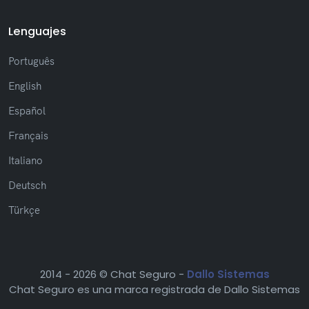
alineación de elementos en pantalla
Otras mejoras y optimizaciones generales
Lenguajes
Português
English
Release 2.4.12
(26/01/2026)
Español
(Nuevo) Añadida la funcionalidad de fijar
mensajes
Français
Italiano
Deutsch
Release 2.4.11
(12/01/2026)
Türkçe
(Ajuste) Ajuste aplicado para que los
mensajes reenviados no hereden el estado de
visualización del mensaje original
(Ajuste) Corrección de problema donde los
2014 -
2026 © Chat Seguro -
Dallo Sistemas
tickets no se mostraban correctamente
Chat Seguro es una marca registrada de Dallo Sistemas
después de la reconexión