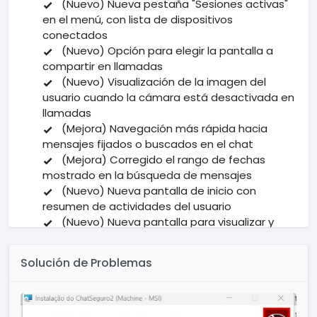
(Nuevo) Nueva pestaña "Sesiones activas"
en el menú, con lista de dispositivos
conectados
(Nuevo) Opción para elegir la pantalla a
compartir en llamadas
(Nuevo) Visualización de la imagen del
usuario cuando la cámara está desactivada en
llamadas
(Mejora) Navegación más rápida hacia
mensajes fijados o buscados en el chat
(Mejora) Corregido el rango de fechas
mostrado en la búsqueda de mensajes
(Nuevo) Nueva pantalla de inicio con
resumen de actividades del usuario
(Nuevo) Nueva pantalla para visualizar y
gestionar tickets
(Mejora) Reorganización de los botones en
Solución de Problemas
el menú
(Nuevo) Botón para desplazarse al final de
la conversación añadido en el chat
Otras correcciones y mejoras generales