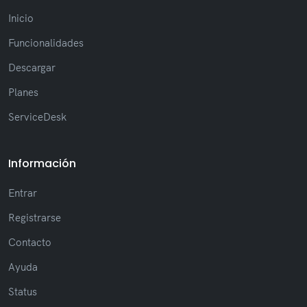
mensajes
Inicio
(Ajuste) Ajustes que evitan quiebres de
diseño en mensajes extensos
Funcionalidades
(Nuevo) Nueva formatación de texto, como
negrita, cursiva y tachado
Descargar
(Nuevo) Nueva lista de notificaciones
Planes
recientes de la sesión
(Nuevo) Nueva opción para cambiar la
ServiceDesk
fuente en la ventana de Chat
(Nuevo) Se agregaron reacciones en
mensajes de tickets
Información
(Nuevo) Visualización de IP y versión del
sistema en el perfil del usuario
Entrar
(Mejora) Mejor rendimiento en la búsqueda
con autocompletado optimizado
Registrarse
(Mejora) Actualización visual con mejor
Contacto
legibilidad en todo el sistema
(Mejora) Estandarización de la interfaz,
Ayuda
incluyendo scrollbar y estilos visuales
Status
(Ajuste) Ajustes de layout, como mejor