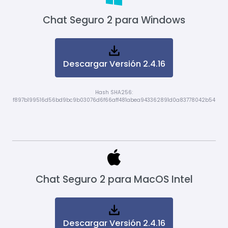
Chat Seguro 2 para Windows
Descargar Versión 2.4.16
Hash SHA256:
f897b199516d56bd9bc9b03076d6f66aff481abea943362891d0a83778042b54
Chat Seguro 2 para MacOS Intel
Descargar Versión 2.4.16