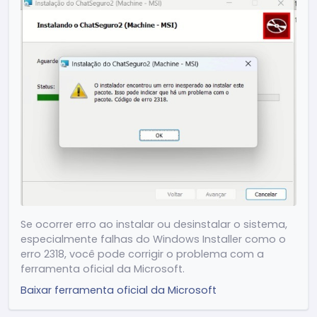
Release 2.4.15
(24/04/2026)
(İyileştirme) Performans ayarları ve sistemin
genel optimizasyonu
(İyileştirme) Bellek tüketiminin azaltılması
(Yeni) Windows bildirim ayarlarında
ChatSeguro'yu göster
(Yeni) Ana ekrana dönmek için ESC kısayolu
(İyileştirme) Mesaj aramasında yükleme
optimizasyonu
(Yeni) Aramada "Mesaja git" düğmesi
eklendi
(İyileştirme) Kaydırma çubuğunda görsel
Se ocorrer erro ao instalar ou desinstalar o sistema,
düzenlemeler
especialmente falhas do Windows Installer como o
Diğer düzenlemeler ve genel iyileştirmeler
erro 2318, você pode corrigir o problema com a
ferramenta oficial da Microsoft.
Baixar ferramenta oficial da Microsoft