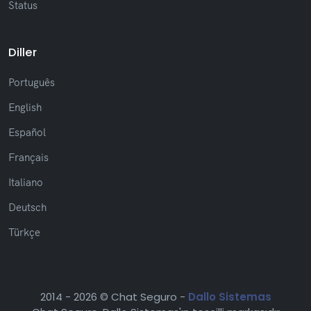
Status
(Yeni) Mesaj sabitleme özelliği eklendi
Diller
Português
Release 2.4.11
(12/01/2026)
English
(Düzeltme) İletilen mesajların orijinal mesajın
okunma durumunu devralmaması için düzeltme
Español
uygulandı
(Düzeltme) Yeniden bağlantı sonrası
Français
ticket'ların doğru görüntülenmeme sorunu
Italiano
düzeltildi
(Düzeltme) Doğum günleri sekmesindeki
Deutsch
doğum günü sıralaması düzeltildi
(Düzeltme) Belirli senaryolarda gönderilen
Türkçe
mesajların çoğalmasına neden olan hata
düzeltildi
2014 -
2026 © Chat Seguro -
Dallo Sistemas