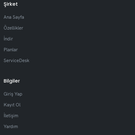
Şirket
(Yeni) Oturumun son bildirimlerinin yeni listesi
(Yeni) Sohbet penceresinde yazı tipini
Ana Sayfa
değiştirmek için yeni seçenek
(Yeni) Ticket mesajlarına tepkiler eklendi
Özellikler
(Yeni) Kullanıcı profilinde IP ve sistem
sürümünün gösterilmesi
İndir
(İyileştirme) Optimize edilmiş otomatik
Planlar
tamamlama ile daha iyi arama performansı
(İyileştirme) Tüm sistemde daha iyi
ServiceDesk
okunabilirlik ile görsel güncelleme
(İyileştirme) Kaydırma çubuğu ve görsel
stiller dahil arayüz standardizasyonu
Bilgiler
(Düzeltme) Ekrandaki öğelerin daha iyi
hizalanması gibi düzen ayarlamaları
Giriş Yap
Diğer iyileştirmeler ve genel optimizasyonlar
Kayıt Ol
İletişim
Yardım
Release 2.4.12
(26/01/2026)