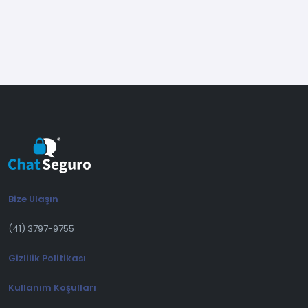
Release 2.4.14
(26/03/2026)
(Düzeltme) Görev çubuğu simgesi bildirim
davranışında düzeltme
Release 2.4.13
(20/03/2026)
(Yeni) Yönetim panelinde yeni saate dayalı
erişim kontrolü
(Yeni) Artık uzun mesajları genişletmek ve
daraltmak mümkün (daha fazla oku / daha az
oku)
Bize Ulaşın
(İyileştirme) Doğru sıralama ve çoklu mesaj
gönderimi ile yanıtlar ve iletmelerde
(41) 3797-9755
iyileştirmeler
Gizlilik Politikası
(Düzeltme) Uzun mesajlarda düzen
bozulmalarını önleyen ayarlamalar
Kullanım Koşulları
(Yeni) Kalın, italik ve üstü çizili gibi yeni metin
biçimlendirme