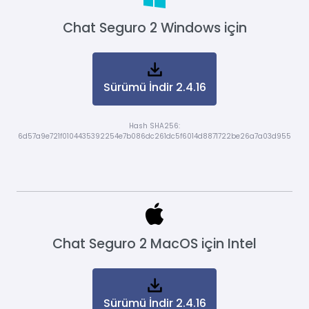
Chat Seguro 2 Windows için
Sürümü İndir 2.4.16
Hash SHA256:
6d57a9e721f0104435392254e7b086dc261dc5f6014d8871722be26a7a03d955
Chat Seguro 2 MacOS için Intel
Sürümü İndir 2.4.16