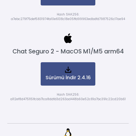
Hash SHA256:
a7ebc279f75def5831974fa10e6138c18e05ffd99963edbdfd7987526c17ae94
Chat Seguro 2 - MacOS M1/M5 arm64
Sürümü İndir 2.4.16
Hash SHA256:
a112ef8d4751151fcbb71ca8ddfd3d263ad448b60e52c81a7bc391c22cd20b61