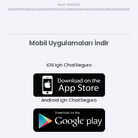
Hash SHA256:
fcb60481538a12c2a421cf317d47e022414ec5a9a34a2580d25dbf532e8b73dd
Mobil Uygulamaları İndir
iOS için ChatSeguro
Android için ChatSeguro