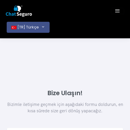
[TR] Türkçe
Bize Ulaşın!
Bizimle iletişime geçmek için aşağıdaki formu doldurun, en
kısa sürede size geri dönüş yapacağız.