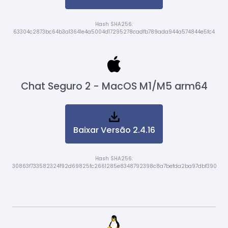
Hash SHA256:
63304c2873bc64b3a13641e4a5004d17295278cadfb789ada944a574844e5fc4
Chat Seguro 2 - MacOS M1/M5 arm64
Baixar Versão 2.4.16
Hash SHA256:
30863f733582324f92d69825fc2661285e8348792398c8a7befda2ba97dbf390