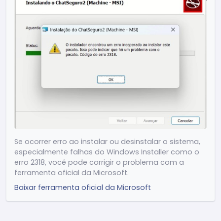
Release 2.4.15
(24/04/2026)
(Melhoria) Ajustes de performance e
otimização geral do sistema
(Melhoria) Redução do consumo de
memória
(Novo) Exibir o ChatSeguro nas
configurações de Notificações do Windows
(Novo) Atalho ESC para voltar para a tela
inicial
Se ocorrer erro ao instalar ou desinstalar o sistema,
(Melhoria) Otimização do carregamento na
especialmente falhas do Windows Installer como o
busca de mensagens
erro 2318, você pode corrigir o problema com a
(Novo) Adição de botão "Navegar para a
ferramenta oficial da Microsoft.
mensagem" na busca
Baixar ferramenta oficial da Microsoft
(Melhoria) Ajustes visuais na barra de
rolagem
Outros ajustes e melhorias gerais