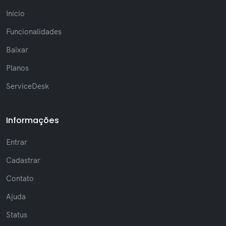
layout em mensagens extensas
Início
(Novo) Nova formatação de texto, como
negrito, itálico e riscado
Funcionalidades
(Novo) Nova lista de notificações recentes
da sessão
Baixar
(Novo) Nova opção para mudar fonte na
Planos
janela de Chat
(Novo) Adicionadas reações em
ServiceDesk
mensagens de tickets
(Novo) Exibição de IP e versão do sistema
no perfil do usuário
Informações
(Melhoria) Melhor desempenho na busca
com autocomplete otimizado
Entrar
(Melhoria) Atualização visual com melhor
legibilidade em todo o sistema
Cadastrar
(Melhoria) Padronização da interface,
Contato
incluindo scrollbar e estilos visuais
(Ajuste) Ajustes de layout, como melhor
Ajuda
alinhamento de elementos na tela
Status
Outras melhorias e otimizações gerais