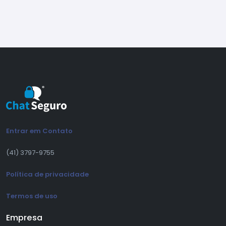
Release 2.4.14
(26/03/2026)
(Ajuste) Ajuste no comportamento na
notificação do ícone da barra de tarefas
Release 2.4.13
(20/03/2026)
Entrar em Contato
(Novo) Novo controle de acesso por horário
no painel de administração
(41) 3797-9755
(Novo) Agora é possível expandir e retrair
Política de privacidade
mensagens longas (ler mais / ler menos)
(Melhoria) Melhorias em respostas e
Termos de uso
encaminhamentos, com ordenação correta e
envio de múltiplas mensagens
Empresa
(Ajuste) Ajustes que evitam quebras de