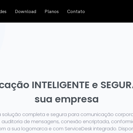
des
Download
Planos
Contato
ação INTELIGENTE e SEGUR
sua empresa
solução completa e segura para comunicação corporati
, auditoria de mensagens, conexão encriptada, conform
m a sua logomarca e com ServiceDesk integrado. Dispon