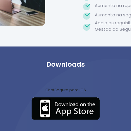
Aumento na rapi
Aumento na segu
Apoia os requis
Gestão da Segu
Downloads
ChatSeguro para IOS