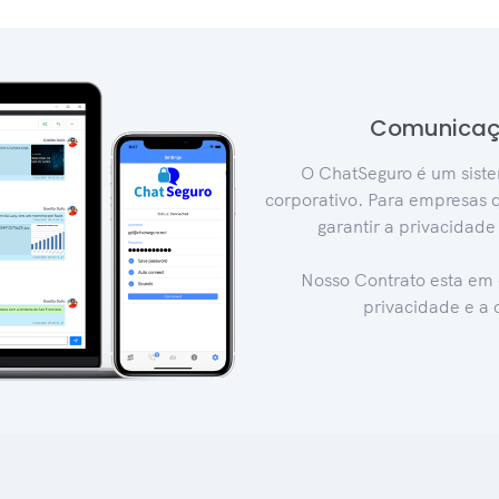
Comunicaçã
O ChatSeguro é um siste
corporativo. Para empresas 
garantir a privacidade
Nosso Contrato esta em
privacidade e a 