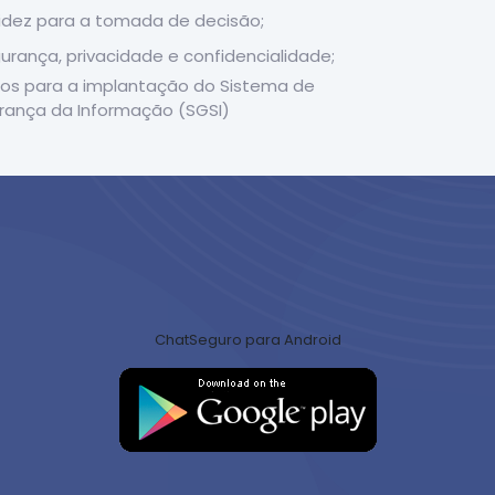
dez para a tomada de decisão;
rança, privacidade e confidencialidade;
itos para a implantação do Sistema de
rança da Informação (SGSI)
ChatSeguro para Android