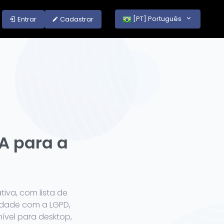
[PT] Português
Entrar
Cadastrar
A para a
va, com lista de
idade com a LGPD,
ível para desktop,