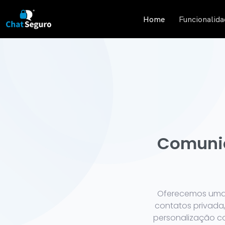
Home
Funcionalida
Comunic
Oferecemos uma 
contatos privada
personalização co